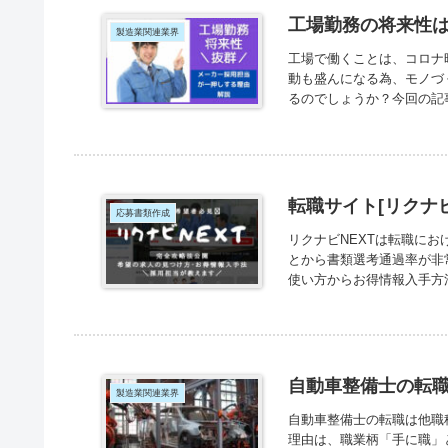
工場勤務の将来性は
製造業関連業界
工場で働くことは、コロナ
動も盛んになる為、モノづ
るのでしょうか？今回の記
転職サイト[リクナ
応募書類作成
リクナビNEXTは転職に
とから書類選考通過率が非
使い方からお得情報入手方法
自動車整備士の転
製造業関連業界
自動車整備士の転職は他職
理由は、職業柄「手に職」