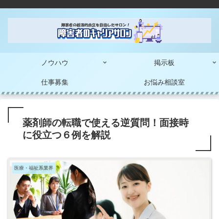
ノウハウ
掲示板
仕事募集
お悩み相談室
薬剤師の転職で使える逆質問！面接時
に役立つ６例を解説
医療・福祉系業界