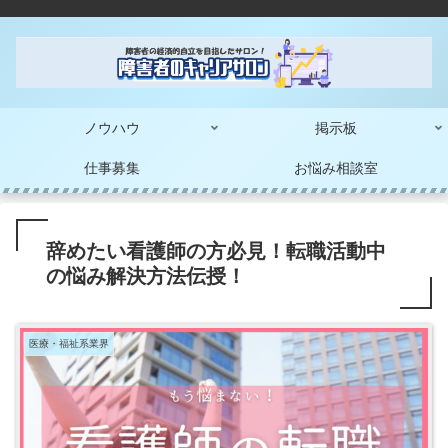
ノウハウ
掲示板
仕事募集
お悩み相談室
辞めたい看護師の方必見！転職活動中
の悩み解決方法伝授！
医療・福祉系業界